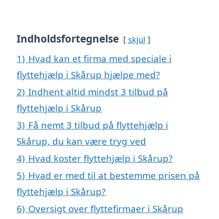
Indholdsfortegnelse
skjul
1)
Hvad kan et firma med speciale i
flyttehjælp i Skårup hjælpe med?
2)
Indhent altid mindst 3 tilbud på
flyttehjælp i Skårup
3)
Få nemt 3 tilbud på flyttehjælp i
Skårup, du kan være tryg ved
4)
Hvad koster flyttehjælp i Skårup?
5)
Hvad er med til at bestemme prisen på
flyttehjælp i Skårup?
6)
Oversigt over flyttefirmaer i Skårup