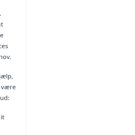
.
at
re
ces
hov.
jælp,
r være
bud:
it