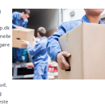
g
lp.dk
nelle
 gøre
ud,
g
æste