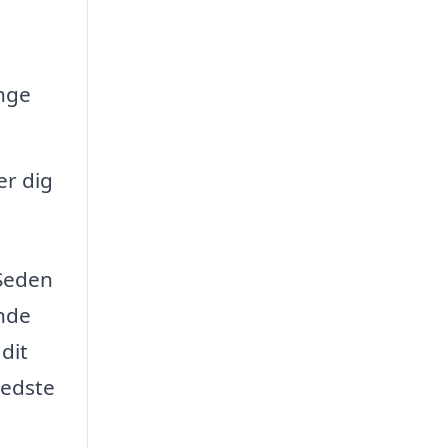
ange
er dig
 Seden
inde
dit
bedste