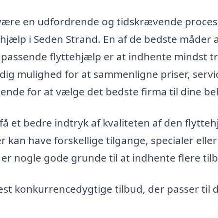
t være en udfordrende og tidskrævende proces
ttehjælp i Seden Strand. En af de bedste måder 
g passende flyttehjælp er at indhente mindst t
r dig mulighed for at sammenligne priser, servi
ende for at vælge det bedste firma til dine be
å et bedre indtryk af kvaliteten af den flytteh
r kan have forskellige tilgange, specialer elle
 er nogle gode grunde til at indhente flere til
t konkurrencedygtige tilbud, der passer til d