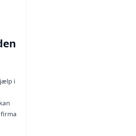
eden
jælp i
 kan
e firma