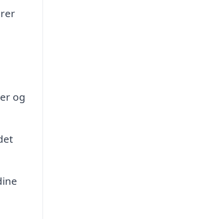
ærer
ker og
det
dine