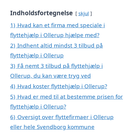
Indholdsfortegnelse
skjul
1)
Hvad kan et firma med speciale i
flyttehjælp i Ollerup hjælpe med?
2)
Indhent altid mindst 3 tilbud på
flyttehjælp i Ollerup
3)
Få nemt 3 tilbud på flyttehjælp i
Ollerup, du kan være tryg ved
4)
Hvad koster flyttehjælp i Ollerup?
5)
Hvad er med til at bestemme prisen for
flyttehjælp i Ollerup?
6)
Oversigt over flyttefirmaer i Ollerup
eller hele Svendborg kommune