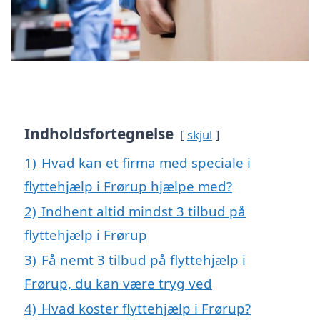
Indholdsfortegnelse
skjul
1)
Hvad kan et firma med speciale i
flyttehjælp i Frørup hjælpe med?
2)
Indhent altid mindst 3 tilbud på
flyttehjælp i Frørup
3)
Få nemt 3 tilbud på flyttehjælp i
Frørup, du kan være tryg ved
4)
Hvad koster flyttehjælp i Frørup?